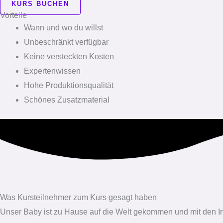
KURS BUCHEN
Vorteile
Wann und wo du willst
Unbeschränkt verfügbar
Keine versteckten Kosten
Expertenwissen
Hohe Produktionsqualität
Schönes Zusatzmaterial
Was Kursteilnehmer zum Kurs gesagt haben
Unser Baby ist zu Hause auf die Welt gekommen und mit den In